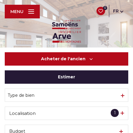
0
FR
MENU
Acheter
de l'ancien
Estimer
De l'ancien
De l'immo pro
Type de bien
1
Localisation
Budget