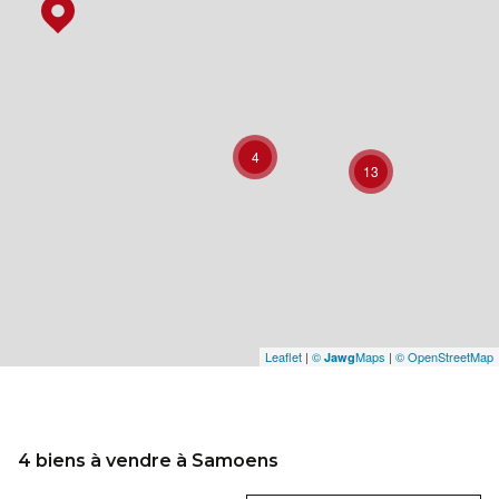
4
13
Leaflet
|
©
Maps
|
© OpenStreetMap
Jawg
4
biens à vendre à Samoens