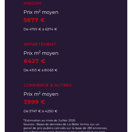
MAISON
2
Prix m
moyen
5877 €
De 4799 € à 6374 €
APPARTEMENT
2
Prix m
moyen
6427 €
De 4193 € à 8063 €
COMMERCE & AUTRES
2
Prix m
moyen
3999 €
De 3747 € à 4250 €
*Estimation au mois de Juillet 2026
Sources : Bases de données de La Boîte Immo, sur un
panel de prix publics calculés sur la base de 283 annonces.
Ces informations sont données à titre indicatif et ne sont