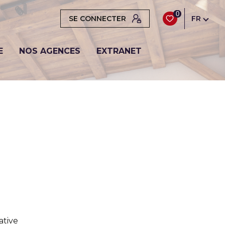
0
SE CONNECTER
FR
E
NOS AGENCES
EXTRANET
ative