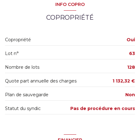
INFO COPRO
Chauffage individuel : convecteur (electrique)
COPROPRIÉTÉ
exposition Sud-Est
Copropriété
Oui
1er étage
Lot n°
63
3 étage(s)
Nombre de lots
128
cave
Quote part annuelle des charges
1 132,32 €
Plan de sauvegarde
Non
balcon
Statut du syndic
Pas de procédure en cours
terrasse