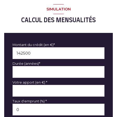
SIMULATION
CALCUL DES MENSUALITÉS
Montant du crédit (en €)*
Durée (années)*
Votre apport (en €) *
Taux d'emprunt (%) *