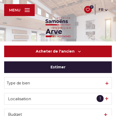
0
FR
MENU
Acheter
de l'ancien
Estimer
De l'ancien
De l'immo pro
Type de bien
1
Localisation
Budget