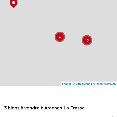
4
13
Leaflet
|
©
Maps
|
© OpenStreetMap
Jawg
3
biens à vendre à Araches-La-Frasse