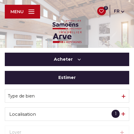
0
FR
MENU
Acheter
Estimer
De l'ancien
De l'immo pro
Type de bien
1
Localisation
Loyer