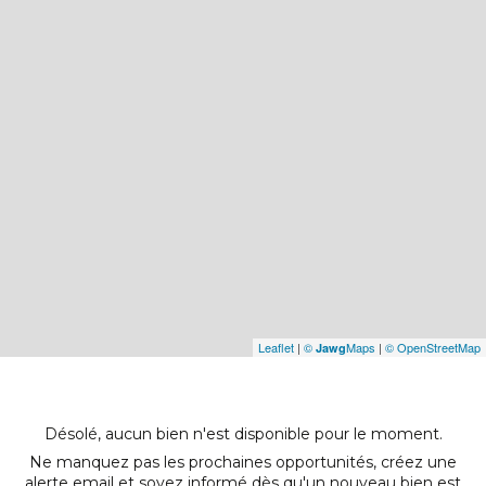
Leaflet
|
©
Maps
|
© OpenStreetMap
Jawg
Désolé, aucun bien n'est disponible pour le moment.
Ne manquez pas les prochaines opportunités, créez une
alerte email et soyez informé dès qu'un nouveau bien est