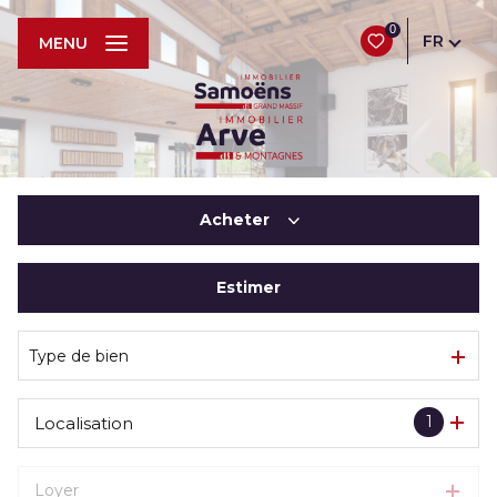
0
FR
MENU
Acheter
Estimer
De l'ancien
De l'immo pro
Type de bien
1
Localisation
Loyer