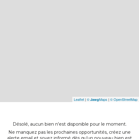
Leaflet
|
©
Maps
|
© OpenStreetMap
Jawg
Désolé, aucun bien n'est disponible pour le moment.
Ne manquez pas les prochaines opportunités, créez une
alerte email et soyez informé dès qu'un nouveau bien est